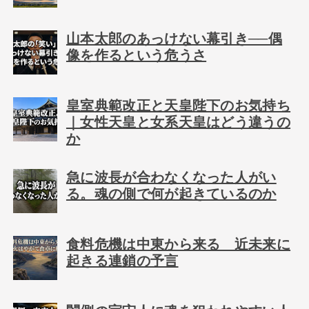
山本太郎のあっけない幕引き──偶
像を作るという危うさ
皇室典範改正と天皇陛下のお気持ち
｜女性天皇と女系天皇はどう違うの
か
急に波長が合わなくなった人がい
る。魂の側で何が起きているのか
食料危機は中東から来る 近未来に
起きる連鎖の予言