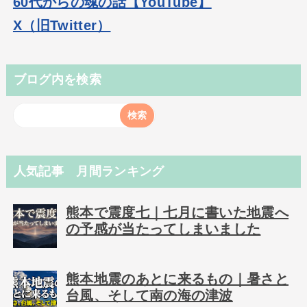
60代からの魂の話【YouTube】
X（旧Twitter）
ブログ内を検索
人気記事 月間ランキング
熊本で震度七｜七月に書いた地震へ
の予感が当たってしまいました
熊本地震のあとに来るもの｜暑さと
台風、そして南の海の津波