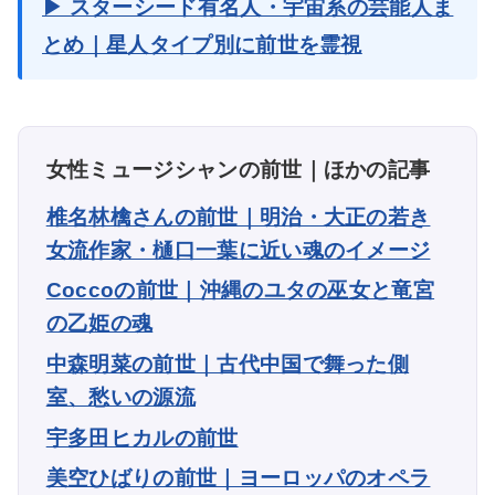
▶ スターシード有名人・宇宙系の芸能人ま
とめ｜星人タイプ別に前世を霊視
女性ミュージシャンの前世｜ほかの記事
椎名林檎さんの前世｜明治・大正の若き
女流作家・樋口一葉に近い魂のイメージ
Coccoの前世｜沖縄のユタの巫女と竜宮
の乙姫の魂
中森明菜の前世｜古代中国で舞った側
室、愁いの源流
宇多田ヒカルの前世
美空ひばりの前世｜ヨーロッパのオペラ