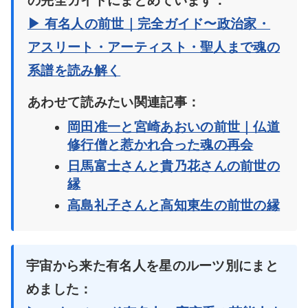
の完全ガイドにまとめています：
▶ 有名人の前世｜完全ガイド〜政治家・
アスリート・アーティスト・聖人まで魂の
系譜を読み解く
あわせて読みたい関連記事：
岡田准一と宮崎あおいの前世｜仏道
修行僧と惹かれ合った魂の再会
日馬富士さんと貴乃花さんの前世の
縁
高島礼子さんと高知東生の前世の縁
宇宙から来た有名人を星のルーツ別にまと
めました：