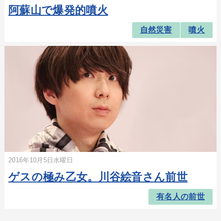
阿蘇山で爆発的噴火
自然災害
噴火
2016年10月5日水曜日
ゲスの極み乙女。川谷絵音さん前世
有名人の前世