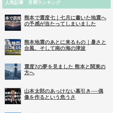
人気記事 月間ランキング
熊本で震度七｜七月に書いた地震へ
の予感が当たってしまいました
熊本地震のあとに来るもの｜暑さと
台風、そして南の海の津波
震度7の夢を見ました 熊本と関東の
方へ
山本太郎のあっけない幕引き──偶
像を作るという危うさ