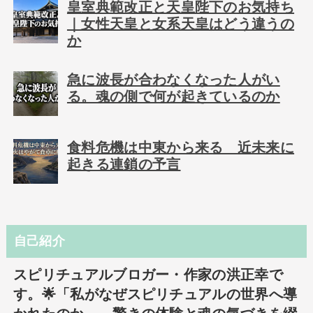
皇室典範改正と天皇陛下のお気持ち
｜女性天皇と女系天皇はどう違うの
か
急に波長が合わなくなった人がい
る。魂の側で何が起きているのか
食料危機は中東から来る 近未来に
起きる連鎖の予言
自己紹介
スピリチュアルブロガー・作家の洪正幸で
す。🌟「私がなぜスピリチュアルの世界へ導