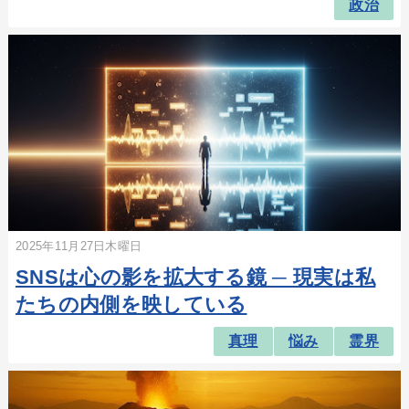
政治
2025年11月27日木曜日
SNSは心の影を拡大する鏡 ─ 現実は私
たちの内側を映している
真理
悩み
霊界