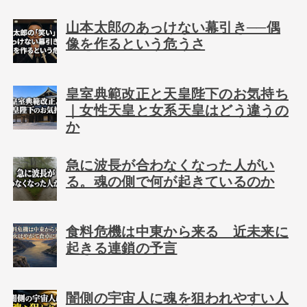
山本太郎のあっけない幕引き──偶
像を作るという危うさ
皇室典範改正と天皇陛下のお気持ち
｜女性天皇と女系天皇はどう違うの
か
急に波長が合わなくなった人がい
る。魂の側で何が起きているのか
食料危機は中東から来る 近未来に
起きる連鎖の予言
闇側の宇宙人に魂を狙われやすい人