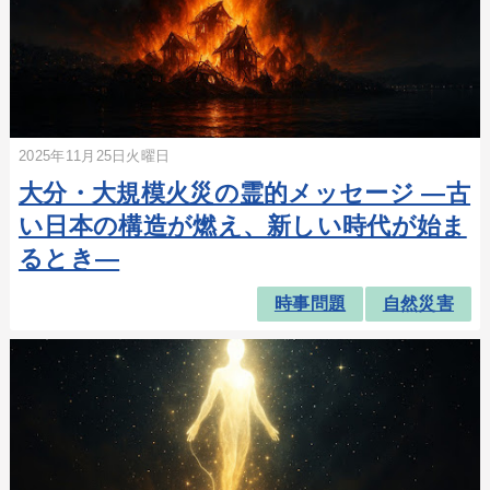
2025年11月25日火曜日
大分・大規模火災の霊的メッセージ ―古
い日本の構造が燃え、新しい時代が始ま
るとき―
時事問題
自然災害