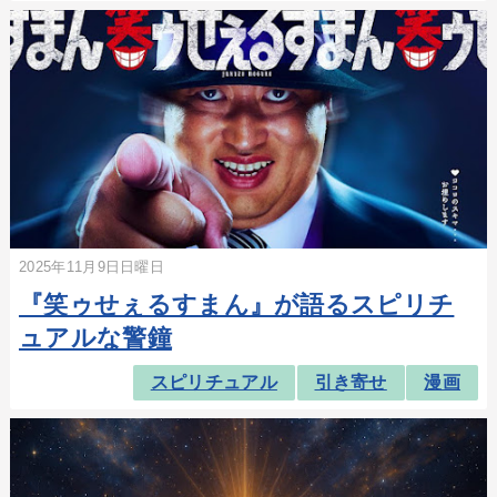
2025年11月9日日曜日
『笑ゥせぇるすまん』が語るスピリチ
ュアルな警鐘
スピリチュアル
引き寄せ
漫画