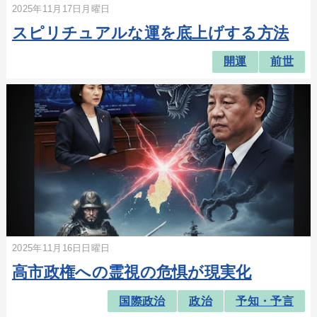
2025年11月17日月曜日
スピリチュアルな運を底上げする方法
開運
前世
2025年11月16日日曜日
高市政権への霊視の危惧が現実化
国際政治
政治
予知・予言