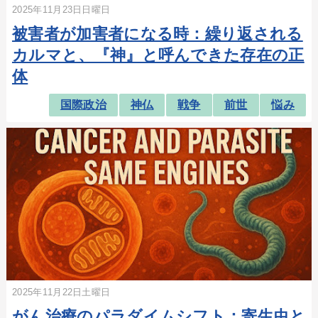
2025年11月23日日曜日
被害者が加害者になる時：繰り返される
カルマと、『神』と呼んできた存在の正
体
国際政治
神仏
戦争
前世
悩み
2025年11月22日土曜日
がん治療のパラダイムシフト：寄生虫と