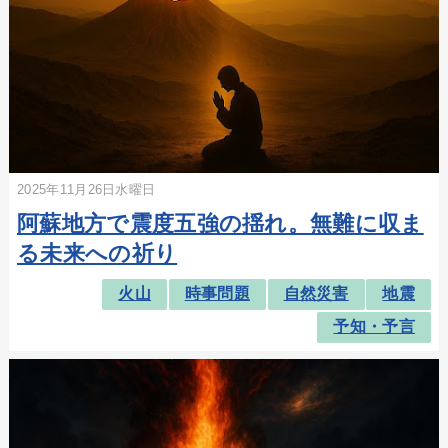
2025年11月26日水曜日
阿蘇地方で震度五強の揺れ。無難に収ま
る未来への祈り
火山
時事問題
自然災害
地震
予知・予言