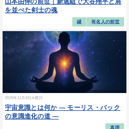
山本由伸の前世｜新選組で大谷翔平と肩
を並べた剣士の魂
縁
有名人の前世
2025年11月4日火曜日
宇宙意識とは何か ― モーリス・バック
の意識進化の道 ―
真理