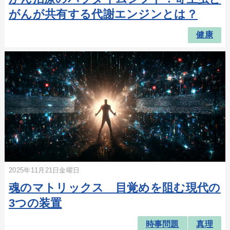
がんが共有する代謝エンジンとは？
健康
2025年11月21日金曜日
魂のマトリックス 目覚めを阻む現代の
3つの装置
時事問題
真理