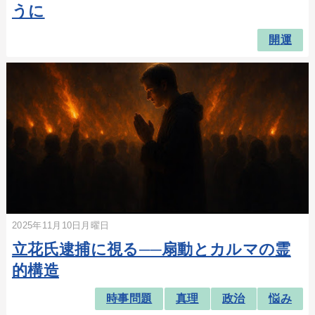
うに
開運
2025年11月10日月曜日
立花氏逮捕に視る──扇動とカルマの霊
的構造
時事問題
真理
政治
悩み