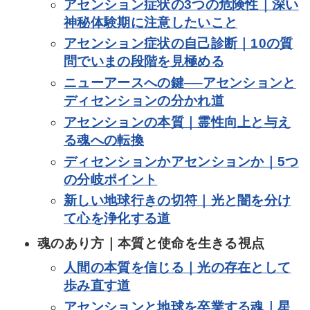
アセンション症状の3つの危険性｜深い
神秘体験期に注意したいこと
アセンション症状の自己診断｜10の質
問でいまの段階を見極める
ニューアースへの鍵──アセンションと
ディセンションの分かれ道
アセンションの本質｜霊性向上と与え
る魂への転換
ディセンションかアセンションか｜5つ
の分岐ポイント
新しい地球行きの切符｜光と闇を分け
て心を浄化する道
魂のあり方｜本質と使命を生きる視点
人間の本質を信じる｜光の存在として
歩み直す道
アセンションと地球を卒業する魂｜星