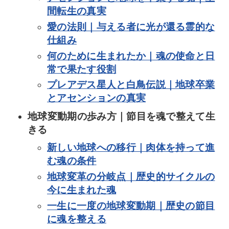
間転生の真実
愛の法則｜与える者に光が還る霊的な
仕組み
何のために生まれたか｜魂の使命と日
常で果たす役割
プレアデス星人と白鳥伝説｜地球卒業
とアセンションの真実
地球変動期の歩み方｜節目を魂で整えて生
きる
新しい地球への移行｜肉体を持って進
む魂の条件
地球変革の分岐点｜歴史的サイクルの
今に生まれた魂
一生に一度の地球変動期｜歴史の節目
に魂を整える