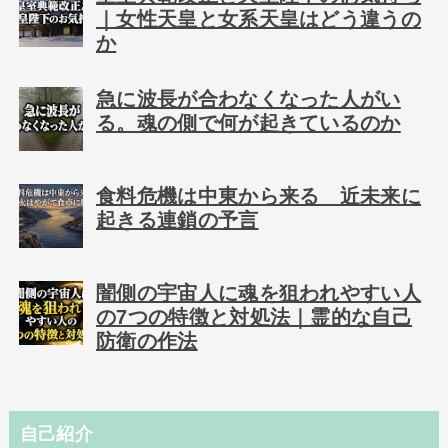
｜女性天皇と女系天皇はどう違うの
か
急に波長が合わなくなった人がい
る。魂の側で何が起きているのか
食料危機は中東から来る 近未来に
起きる連鎖の予言
闇側の宇宙人に魂を狙われやすい人
の7つの特徴と対処法｜霊的な自己
防衛の作法
自己紹介