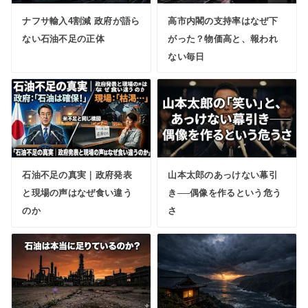
ナフサ輸入4割減 政府が語ら
高市内閣の支持率はなぜ下
ない石油不足の正体
がった？物価高と、報われ
ない毎日
石油不足の真実｜政府発表
山本太郎のあっけない幕引
と現場の声はなぜ食い違う
き──偶像を作るという危う
のか
さ