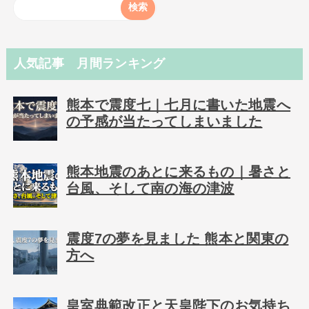
人気記事 月間ランキング
熊本で震度七｜七月に書いた地震へ
の予感が当たってしまいました
熊本地震のあとに来るもの｜暑さと
台風、そして南の海の津波
震度7の夢を見ました 熊本と関東の
方へ
皇室典範改正と天皇陛下のお気持ち