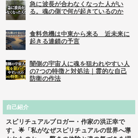
急に波長が合わなくなった人がい
る。魂の側で何が起きているのか
食料危機は中東から来る 近未来に
起きる連鎖の予言
闇側の宇宙人に魂を狙われやすい人
の7つの特徴と対処法｜霊的な自己
防衛の作法
自己紹介
スピリチュアルブロガー・作家の洪正幸で
す。🌟「私がなぜスピリチュアルの世界へ導