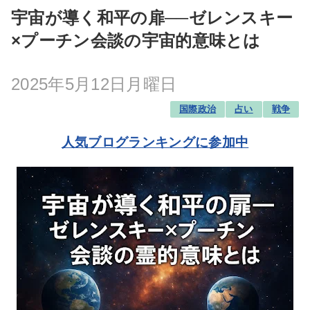
宇宙が導く和平の扉──ゼレンスキー
×プーチン会談の宇宙的意味とは
2025年5月12日月曜日
国際政治
占い
戦争
人気ブログランキングに参加中