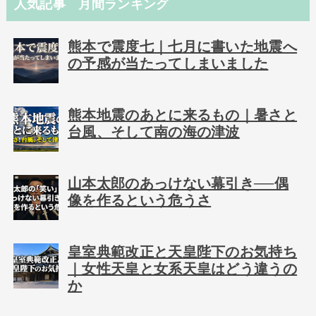
人気記事 月間ランキング
熊本で震度七｜七月に書いた地震へ
の予感が当たってしまいました
熊本地震のあとに来るもの｜暑さと
台風、そして南の海の津波
山本太郎のあっけない幕引き──偶
像を作るという危うさ
皇室典範改正と天皇陛下のお気持ち
｜女性天皇と女系天皇はどう違うの
か