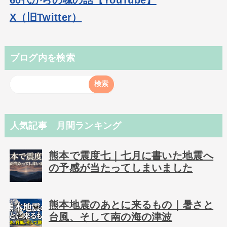
60代からの魂の話【YouTube】
X（旧Twitter）
ブログ内を検索
人気記事 月間ランキング
熊本で震度七｜七月に書いた地震へ
の予感が当たってしまいました
熊本地震のあとに来るもの｜暑さと
台風、そして南の海の津波