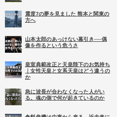
震度7の夢を見ました 熊本と関東の
方へ
山本太郎のあっけない幕引き──偶
像を作るという危うさ
皇室典範改正と天皇陛下のお気持ち
｜女性天皇と女系天皇はどう違うの
か
急に波長が合わなくなった人がい
る。魂の側で何が起きているのか