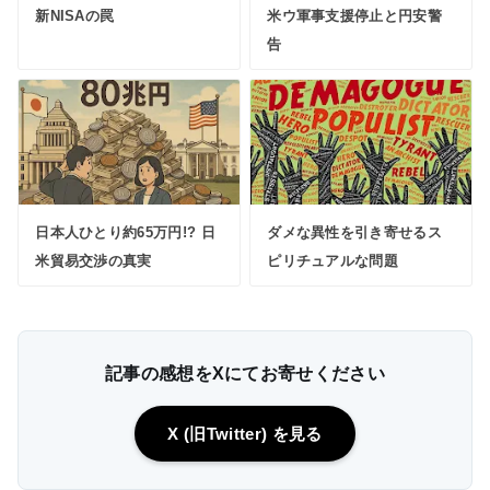
新NISAの罠
米ウ軍事支援停止と円安警
告
日本人ひとり約65万円!? 日
ダメな異性を引き寄せるス
米貿易交渉の真実
ピリチュアルな問題
記事の感想をXにてお寄せください
X (旧Twitter) を見る