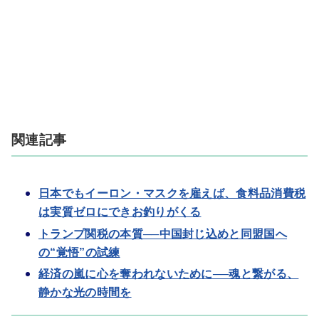
関連記事
日本でもイーロン・マスクを雇えば、食料品消費税
は実質ゼロにできお釣りがくる
トランプ関税の本質──中国封じ込めと同盟国へ
の“覚悟”の試練
経済の嵐に心を奪われないために──魂と繋がる、
静かな光の時間を