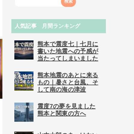
人気記事 月間ランキング
熊本で震度七｜七月に
書いた地震への予感が
当たってしまいました
熊本地震のあとに来る
もの｜暑さと台風、そ
して南の海の津波
震度7の夢を見ました
熊本と関東の方へ