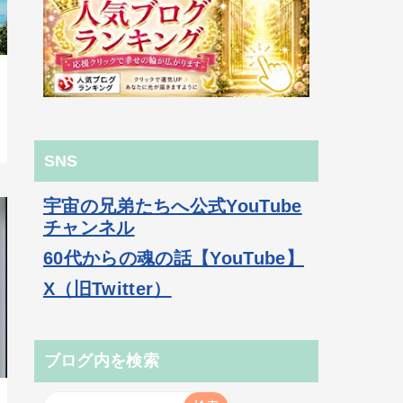
SNS
宇宙の兄弟たちへ公式YouTube
チャンネル
60代からの魂の話【YouTube】
X（旧Twitter）
ブログ内を検索