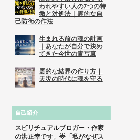
われやすい人の7つの特
徴と対処法｜霊的な自
己防衛の作法
生まれる前の魂の計画
｜あなたが自分で決め
てきた今世の青写真
霊的な結界の作り方｜
天災の時代に魂を守る
自己紹介
スピリチュアルブロガー・作家
の洪正幸です。🌟「私がなぜス