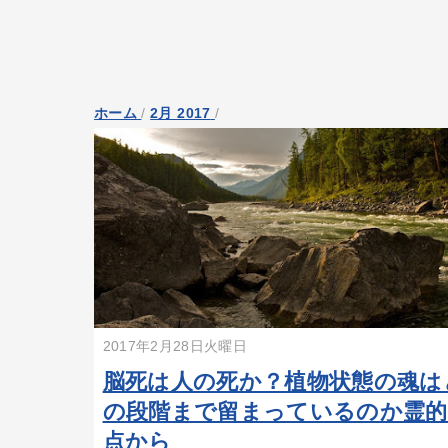
ホーム
/
2月 2017
/
2017年2月28日火曜日
脳死は人の死か？植物状態の魂は
の段階まで留まっているのか霊的
点から