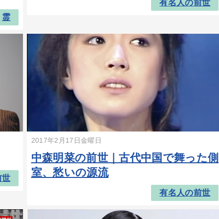
有名人の前世
霊
2017年2月17日金曜日
中森明菜の前世｜古代中国で舞った側
室、愁いの源流
前世
有名人の前世