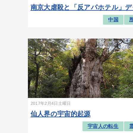
南京大虐殺と「反アパホテル」デ
中国
2017年2月4日土曜日
仙人界の宇宙的起源
宇宙人の転生