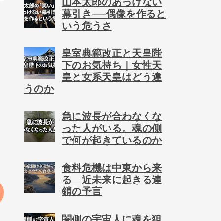
山本太郎のあっけない
幕引き──偶像を作ると
いう危うさ
皇室典範改正と天皇陛
下のお気持ち｜女性天
皇と女系天皇はどう違
うのか
急に波長が合わなくな
った人がいる。魂の側
で何が起きているのか
食料危機は中東から来
る 近未来に起きる連
鎖の予言
闇側の宇宙人に魂を狙