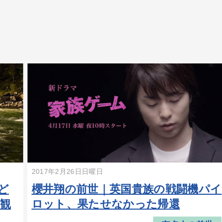
2017年2月26日日曜日
ど
櫻井翔の前世｜英国貴族の戦闘機パイ
観
ロット、果たせなかった帰還