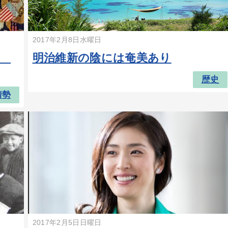
2017年2月8日水曜日
き
明治維新の陰には奄美あり
歴史
情勢
2017年2月5日日曜日