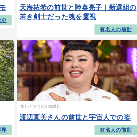
モ
天海祐希の前世と陸奥亮子｜新選組の
若き剣士だった魂を霊視
歴史
有名人の前世
2017年2月2日木曜日
渡辺直美さんの前世と宇宙人での姿
霊界
有名人の前世