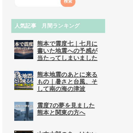
人気記事 月間ランキング
熊本で震度七｜七月に
書いた地震への予感が
当たってしまいました
熊本地震のあとに来る
もの｜暑さと台風、そ
して南の海の津波
震度7の夢を見ました
熊本と関東の方へ