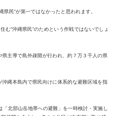
縄県民”が第一ではなかったと思われます。
に住む”沖縄県民”のためという作戦ではないでしょ
や県主導で島外疎開が行われ、約７万３千人の県
が沖縄本島内で県民向けに体系的な避難区域を指
2軍は「北部山岳地帯への避難」を一時検討・実施し