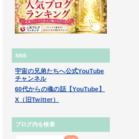
SNS
宇宙の兄弟たちへ公式YouTube
チャンネル
60代からの魂の話【YouTube】
X（旧Twitter）
ブログ内を検索