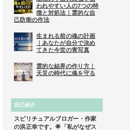
われやすい人の7つの特
徴と対処法｜霊的な自
己防衛の作法
生まれる前の魂の計画
｜あなたが自分で決め
てきた今世の青写真
霊的な結界の作り方｜
天災の時代に魂を守る
自己紹介
スピリチュアルブロガー・作家
の洪正幸です。🌟「私がなぜス