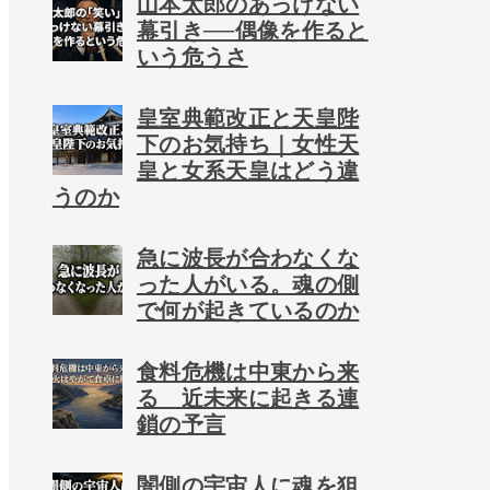
山本太郎のあっけない
幕引き──偶像を作ると
いう危うさ
皇室典範改正と天皇陛
下のお気持ち｜女性天
皇と女系天皇はどう違
うのか
急に波長が合わなくな
った人がいる。魂の側
で何が起きているのか
食料危機は中東から来
る 近未来に起きる連
鎖の予言
闇側の宇宙人に魂を狙