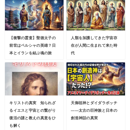
【衝撃の霊査】聖徳太子の
人類を加護してきた宇宙存
前世はペルシャの英雄？日
在が人間に生まれて来た時
本とイランを結ぶ魂の旅
代
キリストの真実 知られざ
天御祖神とダイダラボッチ
るイエスと宇宙との繋がり
——太古の巨神族と日本の
復活の謎と教えの真意をひ
創造神話の真実
も解く