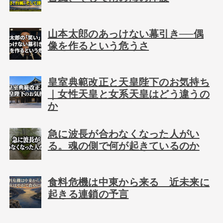
山本太郎のあっけない幕引き──偶
像を作るという危うさ
皇室典範改正と天皇陛下のお気持ち
｜女性天皇と女系天皇はどう違うの
か
急に波長が合わなくなった人がい
る。魂の側で何が起きているのか
食料危機は中東から来る 近未来に
起きる連鎖の予言