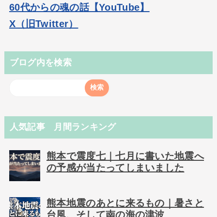
60代からの魂の話【YouTube】
X（旧Twitter）
ブログ内を検索
人気記事 月間ランキング
熊本で震度七｜七月に書いた地震へ
の予感が当たってしまいました
熊本地震のあとに来るもの｜暑さと
台風、そして南の海の津波