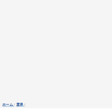
ホーム
/
霊界
/