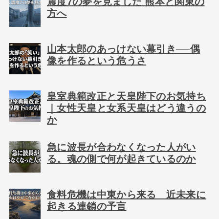
震度7の夢を見ました 熊本と関東の
方へ
山本太郎のあっけない幕引き──偶
像を作るという危うさ
皇室典範改正と天皇陛下のお気持ち
｜女性天皇と女系天皇はどう違うの
か
急に波長が合わなくなった人がい
る。魂の側で何が起きているのか
食料危機は中東から来る 近未来に
起きる連鎖の予言