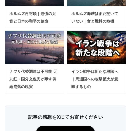
ホルムズ再封鎖｜恐慌の足
ホルムズ海峡はまだ開いて
音と日本の和平の使命
いない｜食と燃料の危機
ナフサ代替調達は不可能 元
イラン戦争は新たな段階へ
丸紅・国分文也氏が示す供
｜周辺国への攻撃拡大が意
給崩落の現実
味するもの
記事の感想をXにてお寄せください