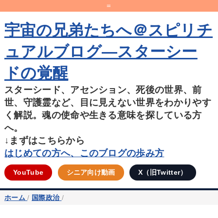
=
宇宙の兄弟たちへ＠スピリチ
ュアルブログ―スターシー
ドの覚醒
スターシード、アセンション、死後の世界、前
世、守護霊など、目に見えない世界をわかりやす
く解説。魂の使命や生きる意味を探している方
へ。
↓まずはこちらから
はじめての方へ、このブログの歩み方
YouTube
シニア向け動画
X（旧Twitter）
ホーム
/
国際政治
/