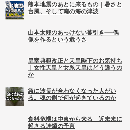
熊本地震のあとに来るもの｜暑さと
台風、そして南の海の津波
山本太郎のあっけない幕引き──偶
像を作るという危うさ
皇室典範改正と天皇陛下のお気持ち
｜女性天皇と女系天皇はどう違うの
か
急に波長が合わなくなった人がい
る。魂の側で何が起きているのか
食料危機は中東から来る 近未来に
起きる連鎖の予言