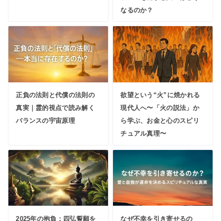
なるのか？
正負の法則と代償の法則の
欲望という“火”に焼かれる
真実｜霊的視点で読み解く
現代人へ〜「火の説法」か
バランスの宇宙原理
ら学ぶ、お金と心のスピリ
チュアル真理〜
2025年の抱負：四弘誓願を
なぜ不幸を引き寄せるの