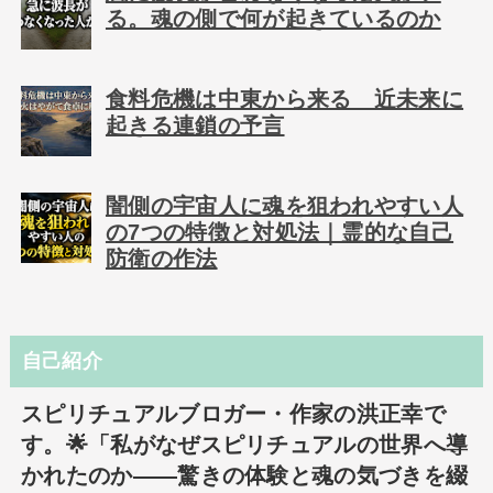
る。魂の側で何が起きているのか
食料危機は中東から来る 近未来に
起きる連鎖の予言
闇側の宇宙人に魂を狙われやすい人
の7つの特徴と対処法｜霊的な自己
防衛の作法
自己紹介
スピリチュアルブロガー・作家の洪正幸で
す。🌟「私がなぜスピリチュアルの世界へ導
かれたのか――驚きの体験と魂の気づきを綴