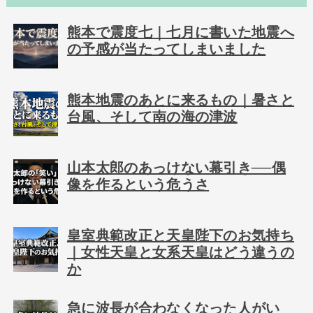
熊本で震度七｜七月に書いた地震へ
の予感が当たってしまいました
熊本地震のあとに来るもの｜暑さと
台風、そして南の海の津波
山本太郎のあっけない幕引き──偶
像を作るという危うさ
皇室典範改正と天皇陛下のお気持ち
｜女性天皇と女系天皇はどう違うの
か
急に波長が合わなくなった人がい