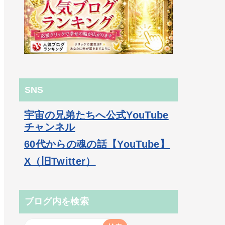
SNS
宇宙の兄弟たちへ公式YouTube
チャンネル
60代からの魂の話【YouTube】
X（旧Twitter）
ブログ内を検索