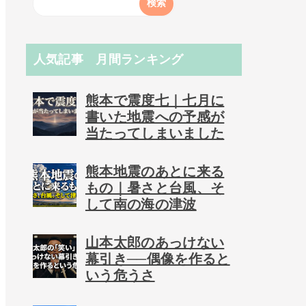
人気記事 月間ランキング
熊本で震度七｜七月に
書いた地震への予感が
当たってしまいました
熊本地震のあとに来る
もの｜暑さと台風、そ
して南の海の津波
山本太郎のあっけない
幕引き──偶像を作ると
いう危うさ