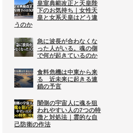
皇室典範改正と天皇陛
下のお気持ち｜女性天
皇と女系天皇はどう違
うのか
急に波長が合わなくな
った人がいる。魂の側
で何が起きているのか
食料危機は中東から来
る 近未来に起きる連
鎖の予言
闇側の宇宙人に魂を狙
われやすい人の7つの特
徴と対処法｜霊的な自
己防衛の作法