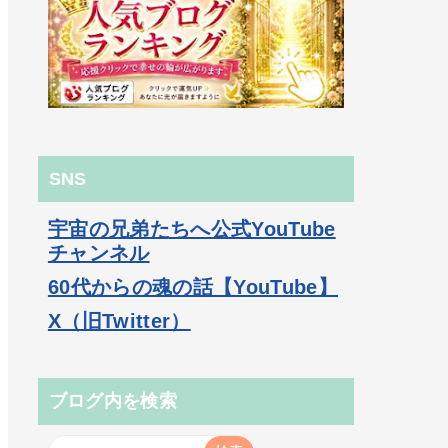
SNS
宇宙の兄弟たちへ公式YouTube
チャンネル
60代からの魂の話【YouTube】
X（旧Twitter）
ブログ内を検索