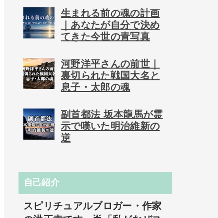
生まれる前の魂の計画
｜あなたが自分で決め
てきた今世の青写真
河野洋平さんの前世｜
裏切られた戦国大名と
息子・太郎の魂
副首都法 坂本龍馬が霊
示で嘆いた明治維新の
逆
自己紹介
スピリチュアルブロガー・作家