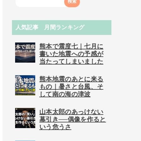
人気記事 月間ランキング
熊本で震度七｜七月に
書いた地震への予感が
当たってしまいました
熊本地震のあとに来る
もの｜暑さと台風、そ
して南の海の津波
山本太郎のあっけない
幕引き──偶像を作ると
いう危うさ