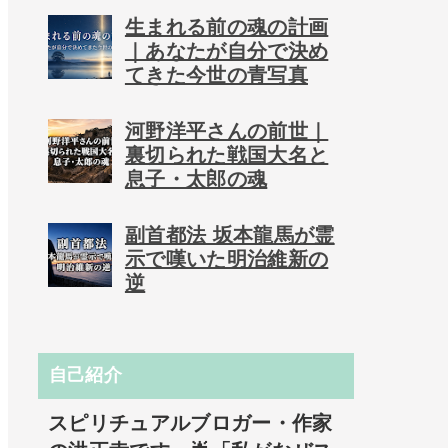
生まれる前の魂の計画
｜あなたが自分で決め
てきた今世の青写真
河野洋平さんの前世｜
裏切られた戦国大名と
息子・太郎の魂
副首都法 坂本龍馬が霊
示で嘆いた明治維新の
逆
自己紹介
スピリチュアルブロガー・作家