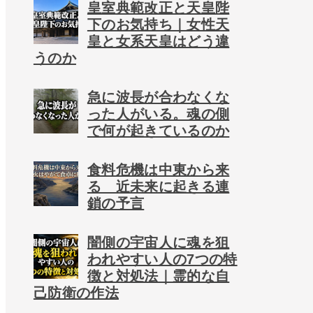
皇室典範改正と天皇陛
下のお気持ち｜女性天
皇と女系天皇はどう違
うのか
急に波長が合わなくな
った人がいる。魂の側
で何が起きているのか
食料危機は中東から来
る 近未来に起きる連
鎖の予言
闇側の宇宙人に魂を狙
われやすい人の7つの特
徴と対処法｜霊的な自
己防衛の作法