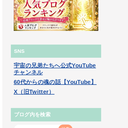
SNS
宇宙の兄弟たちへ公式YouTube
チャンネル
60代からの魂の話【YouTube】
X（旧Twitter）
ブログ内を検索