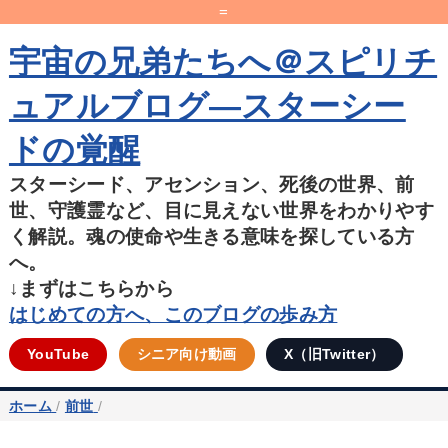
=
宇宙の兄弟たちへ＠スピリチ
ュアルブログ―スターシー
ドの覚醒
スターシード、アセンション、死後の世界、前
世、守護霊など、目に見えない世界をわかりやす
く解説。魂の使命や生きる意味を探している方
へ。
↓まずはこちらから
はじめての方へ、このブログの歩み方
YouTube
シニア向け動画
X（旧Twitter）
ホーム
/
前世
/