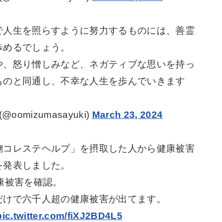
で人生を照らすように努力するものには、善霊
歩めるでしょう。
や、怒り憎しみなど、ネガティブな思いを持っ
ものと同通し、不幸な人生を歩んでいきます
omizumasayuki)
March 23, 2024
麹コレステヘルプ」を摂取した人から健康被害
を発表しました。
康被害を確認。
だけで六千人超の健康被害が出てます。
pic.twitter.com/fiXJ2BD4L5