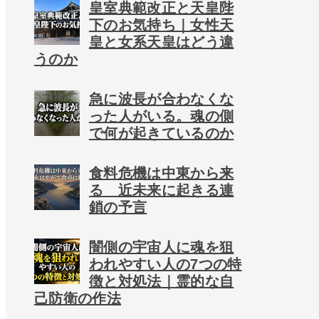
皇室典範改正と天皇陛
下のお気持ち｜女性天
皇と女系天皇はどう違
うのか
急に波長が合わなくな
った人がいる。魂の側
で何が起きているのか
食料危機は中東から来
る 近未来に起きる連
鎖の予言
闇側の宇宙人に魂を狙
われやすい人の7つの特
徴と対処法｜霊的な自
己防衛の作法