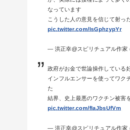
なっています
こうした人の意見を信じて射っ
pic.twitter.com/IsGphzypYr
— 洪正幸@スピリチュアル作家 (@o
政府がお金で世論操作している
インフルエンサーを使ってワク
た
結界、史上最悪のワクチン被害
pic.twitter.com/fIaJbsUfVm
— 洪正幸@スピリチュアル作家 (@o