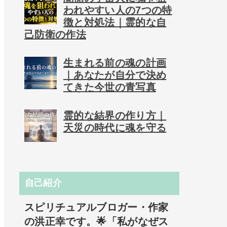
われやすい人の7つの特
徴と対処法｜霊的な自
己防衛の作法
生まれる前の魂の計画
｜あなたが自分で決め
てきた今世の青写真
霊的な結界の作り方｜
天災の時代に魂を守る
自己紹介
スピリチュアルブロガー・作家
の洪正幸です。🌟「私がなぜス