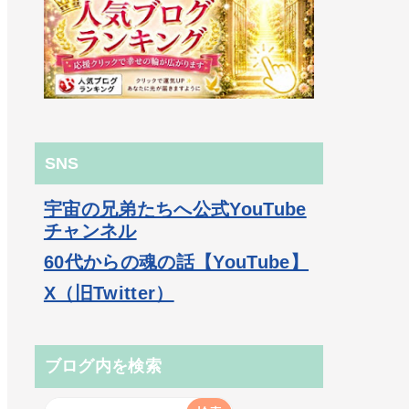
SNS
宇宙の兄弟たちへ公式YouTube
チャンネル
60代からの魂の話【YouTube】
X（旧Twitter）
ブログ内を検索