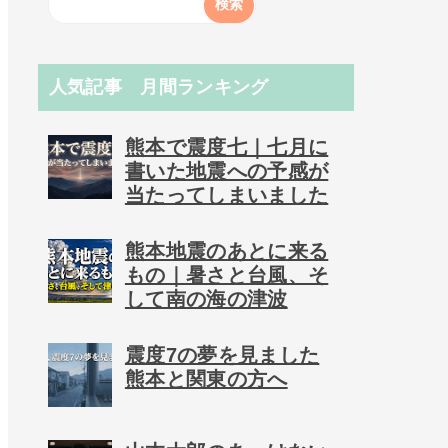
人気記事 月間ランキング
熊本で震度七｜七月に
書いた地震への予感が
当たってしまいました
熊本地震のあとに来る
もの｜暑さと台風、そ
して南の海の津波
震度7の夢を見ました
熊本と関東の方へ