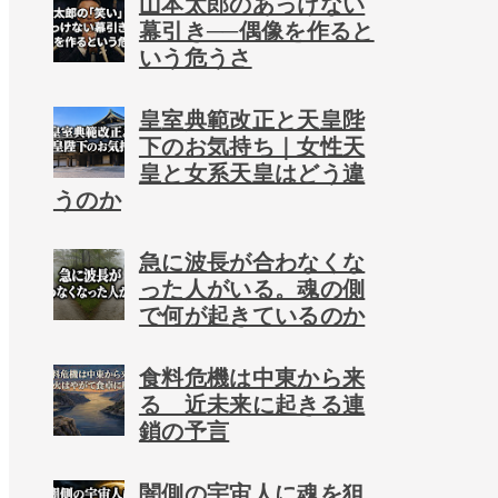
山本太郎のあっけない
幕引き──偶像を作ると
いう危うさ
皇室典範改正と天皇陛
下のお気持ち｜女性天
皇と女系天皇はどう違
うのか
急に波長が合わなくな
った人がいる。魂の側
で何が起きているのか
食料危機は中東から来
る 近未来に起きる連
鎖の予言
闇側の宇宙人に魂を狙