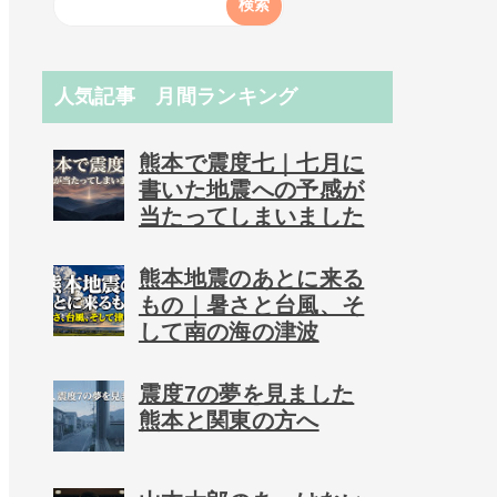
人気記事 月間ランキング
熊本で震度七｜七月に
書いた地震への予感が
当たってしまいました
熊本地震のあとに来る
もの｜暑さと台風、そ
して南の海の津波
震度7の夢を見ました
熊本と関東の方へ