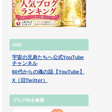
SNS
宇宙の兄弟たちへ公式YouTube
チャンネル
60代からの魂の話【YouTube】
X（旧Twitter）
ブログ内を検索