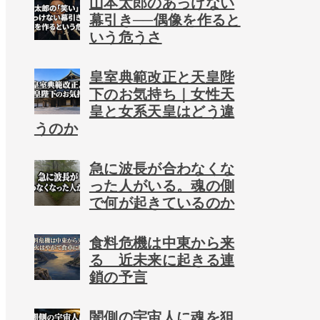
山本太郎のあっけない
幕引き──偶像を作ると
いう危うさ
皇室典範改正と天皇陛
下のお気持ち｜女性天
皇と女系天皇はどう違
うのか
急に波長が合わなくな
った人がいる。魂の側
で何が起きているのか
食料危機は中東から来
る 近未来に起きる連
鎖の予言
闇側の宇宙人に魂を狙