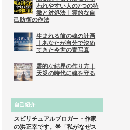
われやすい人の7つの特
徴と対処法｜霊的な自
己防衛の作法
生まれる前の魂の計画
｜あなたが自分で決め
てきた今世の青写真
霊的な結界の作り方｜
天災の時代に魂を守る
自己紹介
スピリチュアルブロガー・作家
の洪正幸です。🌟「私がなぜス