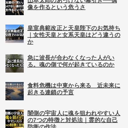
山本太郎のあっけない幕引き──偶
像を作るという危うさ
皇室典範改正と天皇陛下のお気持ち
｜女性天皇と女系天皇はどう違うの
か
急に波長が合わなくなった人がい
る。魂の側で何が起きているのか
食料危機は中東から来る 近未来に
起きる連鎖の予言
闇側の宇宙人に魂を狙われやすい人
の7つの特徴と対処法｜霊的な自己
防衛の作法