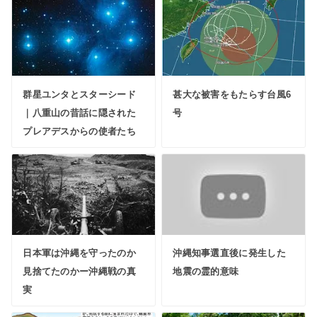
群星ユンタとスターシード
甚大な被害をもたらす台風6
｜八重山の昔話に隠された
号
プレアデスからの使者たち
日本軍は沖縄を守ったのか
沖縄知事選直後に発生した
見捨てたのかー沖縄戦の真
地震の霊的意味
実