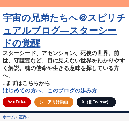
=
宇宙の兄弟たちへ＠スピリチ
ュアルブログ―スターシー
ドの覚醒
スターシード、アセンション、死後の世界、前
世、守護霊など、目に見えない世界をわかりやす
く解説。魂の使命や生きる意味を探している方
へ。
↓まずはこちらから
はじめての方へ、このブログの歩み方
YouTube
シニア向け動画
X（旧Twitter）
ホーム
/
霊界
/