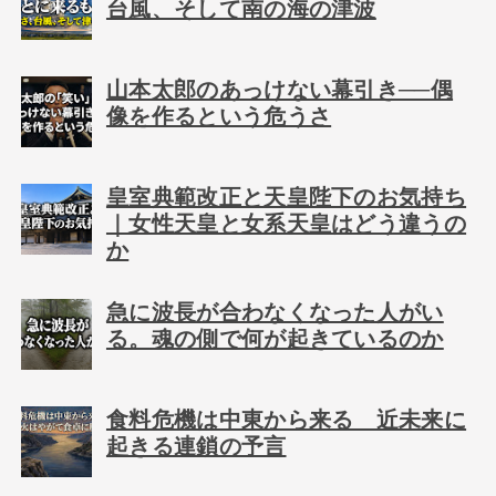
台風、そして南の海の津波
山本太郎のあっけない幕引き──偶
像を作るという危うさ
皇室典範改正と天皇陛下のお気持ち
｜女性天皇と女系天皇はどう違うの
か
急に波長が合わなくなった人がい
る。魂の側で何が起きているのか
食料危機は中東から来る 近未来に
起きる連鎖の予言