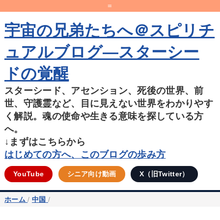
=
宇宙の兄弟たちへ＠スピリチ
ュアルブログ―スターシー
ドの覚醒
スターシード、アセンション、死後の世界、前
世、守護霊など、目に見えない世界をわかりやす
く解説。魂の使命や生きる意味を探している方
へ。
↓まずはこちらから
はじめての方へ、このブログの歩み方
YouTube
シニア向け動画
X（旧Twitter）
ホーム
/
中国
/