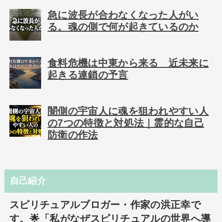
急に波長が合わなくなった人がい
る。魂の側で何が起きているのか
食料危機は中東から来る 近未来に
起きる連鎖の予言
闇側の宇宙人に魂を狙われやすい人
の7つの特徴と対処法｜霊的な自己
防衛の作法
自己紹介
スピリチュアルブロガー・作家の洪正幸で
す。🌟「私がなぜスピリチュアルの世界へ導