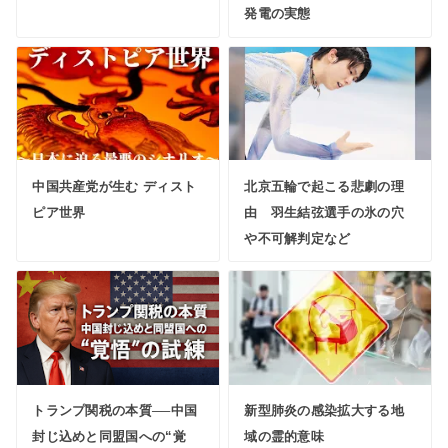
発電の実態
中国共産党が生む ディスト
北京五輪で起こる悲劇の理
ピア世界
由 羽生結弦選手の氷の穴
や不可解判定など
トランプ関税の本質──中国
新型肺炎の感染拡大する地
封じ込めと同盟国への“覚
域の霊的意味