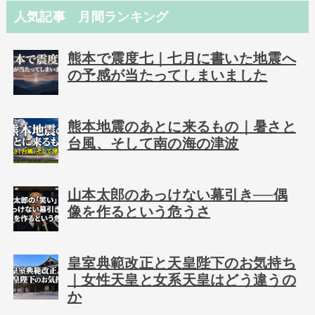
人気記事 月間ランキング
熊本で震度七｜七月に書いた地震へ
の予感が当たってしまいました
熊本地震のあとに来るもの｜暑さと
台風、そして南の海の津波
山本太郎のあっけない幕引き──偶
像を作るという危うさ
皇室典範改正と天皇陛下のお気持ち
｜女性天皇と女系天皇はどう違うの
か