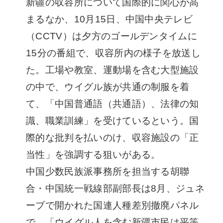
新疆の収容所について国際的に関心が高
まるなか、10月15日、中国中央テレビ
（CCTV）は夕方のゴールデンタイムに
15分の番組で、収容所内の様子を放送し
た。工場や教室、運動場を含む大型施設
の中で、ウイグル族が共通の制服を着
て、「中国普通語（共通語）、法律の知
識、職業訓練」を受けているという。国
際的な批判を払いのけ、収容施設の「正
当性」を強調する狙いがある。
中国少数民族派事務所を担当する胡聯
合・中国統一戦線部副部長は8月、ジュネ
ーブで開かれた国連人種差別撤廃パネル
で、「ウイグル人を含む新疆市民は平等