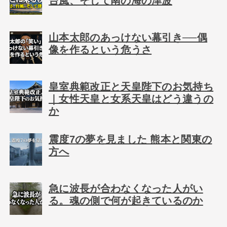
台風、そして南の海の津波
山本太郎のあっけない幕引き──偶
像を作るという危うさ
皇室典範改正と天皇陛下のお気持ち
｜女性天皇と女系天皇はどう違うの
か
震度7の夢を見ました 熊本と関東の
方へ
急に波長が合わなくなった人がい
る。魂の側で何が起きているのか