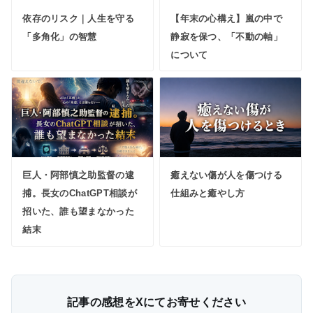
依存のリスク｜人生を守る
【年末の心構え】嵐の中で
「多角化」の智慧
静寂を保つ、「不動の軸」
について
巨人・阿部慎之助監督の逮
癒えない傷が人を傷つける
捕。長女のChatGPT相談が
仕組みと癒やし方
招いた、誰も望まなかった
結末
記事の感想をXにてお寄せください