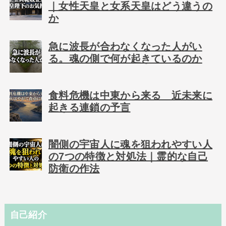
｜女性天皇と女系天皇はどう違うの
か
急に波長が合わなくなった人がい
る。魂の側で何が起きているのか
食料危機は中東から来る 近未来に
起きる連鎖の予言
闇側の宇宙人に魂を狙われやすい人
の7つの特徴と対処法｜霊的な自己
防衛の作法
自己紹介