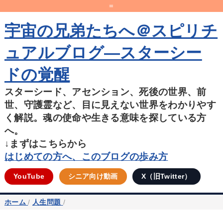
=
宇宙の兄弟たちへ＠スピリチ
ュアルブログ―スターシー
ドの覚醒
スターシード、アセンション、死後の世界、前
世、守護霊など、目に見えない世界をわかりやす
く解説。魂の使命や生きる意味を探している方
へ。
↓まずはこちらから
はじめての方へ、このブログの歩み方
YouTube
シニア向け動画
X（旧Twitter）
ホーム
/
人生問題
/