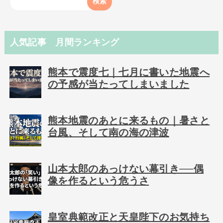
人気記事 月間ランキング
熊本で震度七｜七月に書いた地震へ
の予感が当たってしまいました
熊本地震のあとに来るもの｜暑さと
台風、そして南の海の津波
山本太郎のあっけない幕引き──偶
像を作るという危うさ
皇室典範改正と天皇陛下のお気持ち