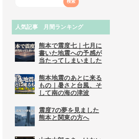
人気記事 月間ランキング
熊本で震度七｜七月に
書いた地震への予感が
当たってしまいました
熊本地震のあとに来る
もの｜暑さと台風、そ
して南の海の津波
震度7の夢を見ました
熊本と関東の方へ