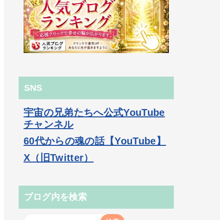
SNS
宇宙の兄弟たちへ公式YouTube
チャンネル
60代からの魂の話【YouTube】
X（旧Twitter）
ブログ内を検索