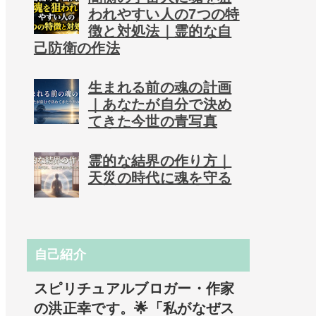
われやすい人の7つの特
徴と対処法｜霊的な自
己防衛の作法
生まれる前の魂の計画
｜あなたが自分で決め
てきた今世の青写真
霊的な結界の作り方｜
天災の時代に魂を守る
自己紹介
スピリチュアルブロガー・作家
の洪正幸です。🌟「私がなぜス