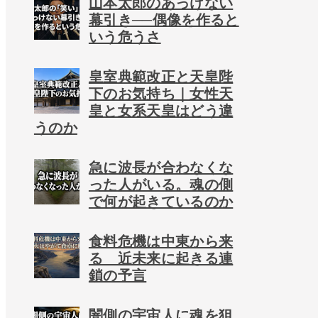
山本太郎のあっけない
幕引き──偶像を作ると
いう危うさ
皇室典範改正と天皇陛
下のお気持ち｜女性天
皇と女系天皇はどう違
うのか
急に波長が合わなくな
った人がいる。魂の側
で何が起きているのか
食料危機は中東から来
る 近未来に起きる連
鎖の予言
闇側の宇宙人に魂を狙