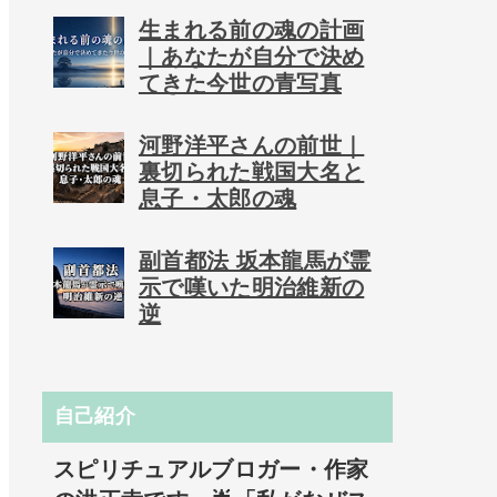
生まれる前の魂の計画
｜あなたが自分で決め
てきた今世の青写真
河野洋平さんの前世｜
裏切られた戦国大名と
息子・太郎の魂
副首都法 坂本龍馬が霊
示で嘆いた明治維新の
逆
自己紹介
スピリチュアルブロガー・作家