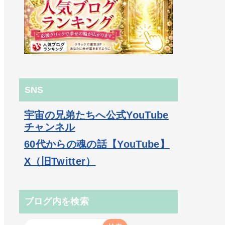
SNS
宇宙の兄弟たちへ公式YouTube
チャンネル
60代からの魂の話【YouTube】
X（旧Twitter）
ブログ内を検索