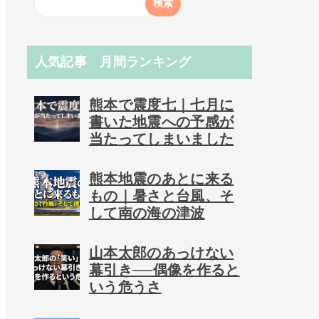
人気記事 月間ランキング
熊本で震度七｜七月に
書いた地震への予感が
当たってしまいました
熊本地震のあとに来る
もの｜暑さと台風、そ
して南の海の津波
山本太郎のあっけない
幕引き──偶像を作ると
いう危うさ