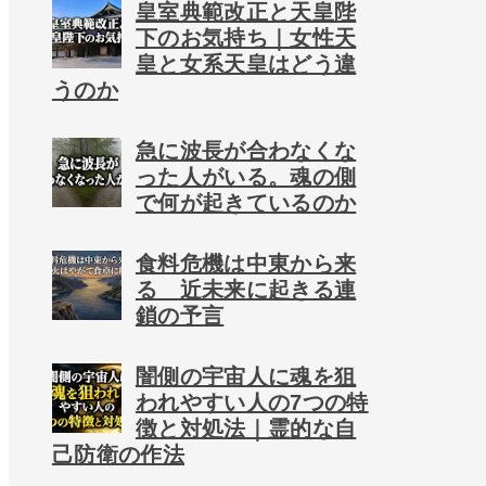
皇室典範改正と天皇陛
下のお気持ち｜女性天
皇と女系天皇はどう違
うのか
急に波長が合わなくな
った人がいる。魂の側
で何が起きているのか
食料危機は中東から来
る 近未来に起きる連
鎖の予言
闇側の宇宙人に魂を狙
われやすい人の7つの特
徴と対処法｜霊的な自
己防衛の作法