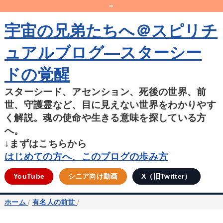
=
宇宙の兄弟たちへ＠スピリチ
ュアルブログ―スターシー
ドの覚醒
スターシード、アセンション、死後の世界、前
世、守護霊など、目に見えない世界をわかりやす
く解説。魂の使命や生きる意味を探している方
へ。
↓まずはこちらから
はじめての方へ、このブログの歩み方
YouTube
シニア向け動画
X（旧Twitter）
ホーム
/
有名人の前世
/