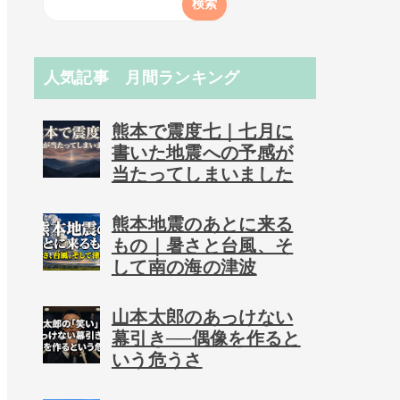
人気記事 月間ランキング
熊本で震度七｜七月に
書いた地震への予感が
当たってしまいました
熊本地震のあとに来る
もの｜暑さと台風、そ
して南の海の津波
山本太郎のあっけない
幕引き──偶像を作ると
いう危うさ