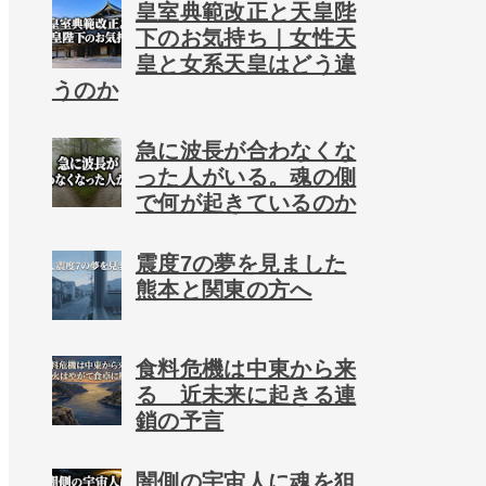
皇室典範改正と天皇陛
下のお気持ち｜女性天
皇と女系天皇はどう違
うのか
急に波長が合わなくな
った人がいる。魂の側
で何が起きているのか
震度7の夢を見ました
熊本と関東の方へ
食料危機は中東から来
る 近未来に起きる連
鎖の予言
闇側の宇宙人に魂を狙