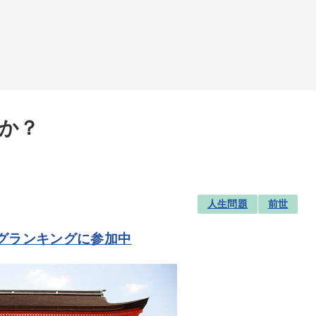
か？
人生問題
前世
グランキングに参加中