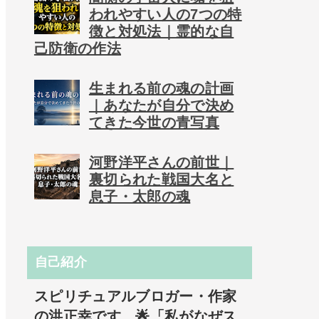
われやすい人の7つの特
徴と対処法｜霊的な自
己防衛の作法
生まれる前の魂の計画
｜あなたが自分で決め
てきた今世の青写真
河野洋平さんの前世｜
裏切られた戦国大名と
息子・太郎の魂
自己紹介
スピリチュアルブロガー・作家
の洪正幸です。🌟「私がなぜス