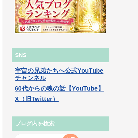
SNS
宇宙の兄弟たちへ公式YouTube
チャンネル
60代からの魂の話【YouTube】
X（旧Twitter）
ブログ内を検索