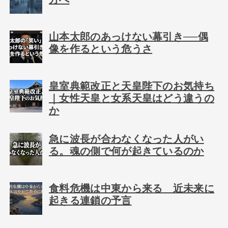
山本太郎のあっけない幕引き──偶
像を作るという危うさ
皇室典範改正と天皇陛下のお気持ち
｜女性天皇と女系天皇はどう違うの
か
急に波長が合わなくなった人がい
る。魂の側で何が起きているのか
食料危機は中東から来る 近未来に
起きる連鎖の予言