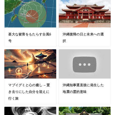
甚大な被害をもたらす台風6
沖縄復帰の日と未来への選
号
択
マブイグミと心の癒し – 置
沖縄知事選直後に発生した
き去りにした自分を迎えに
地震の霊的意味
行く旅