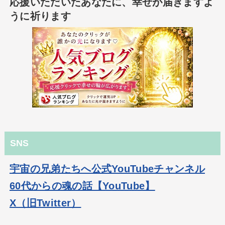
応援いただいたあなたに、幸せが届きますよ
うに祈ります
SNS
宇宙の兄弟たちへ公式YouTubeチャンネル
60代からの魂の話【YouTube】
X（旧Twitter）