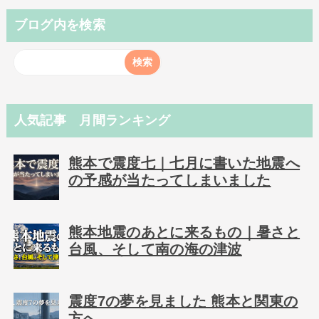
ブログ内を検索
人気記事 月間ランキング
熊本で震度七｜七月に書いた地震へ
の予感が当たってしまいました
熊本地震のあとに来るもの｜暑さと
台風、そして南の海の津波
震度7の夢を見ました 熊本と関東の
方へ