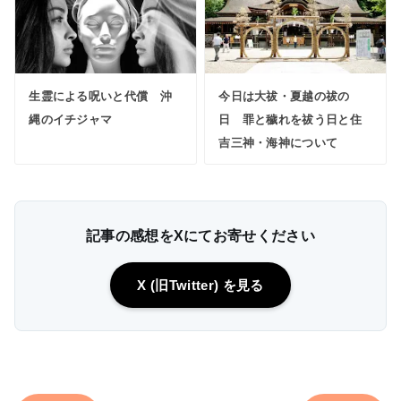
生霊による呪いと代償 沖
今日は大祓・夏越の祓の
縄のイチジャマ
日 罪と穢れを祓う日と住
吉三神・海神について
記事の感想をXにてお寄せください
X (旧Twitter) を見る