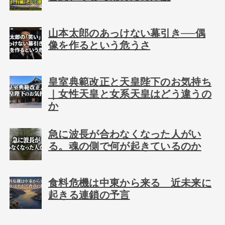
山本太郎のあっけない幕引き──偶
像を作るという危うさ
皇室典範改正と天皇陛下のお気持ち
｜女性天皇と女系天皇はどう違うの
か
急に波長が合わなくなった人がい
る。魂の側で何が起きているのか
食料危機は中東から来る 近未来に
起きる連鎖の予言