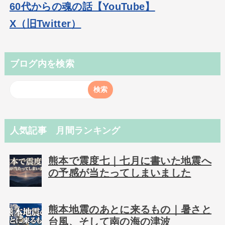
60代からの魂の話【YouTube】
X（旧Twitter）
ブログ内を検索
人気記事 月間ランキング
熊本で震度七｜七月に書いた地震へ
の予感が当たってしまいました
熊本地震のあとに来るもの｜暑さと
台風、そして南の海の津波