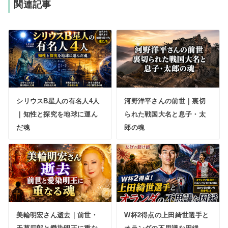
関連記事
シリウスB星人の有名人4人
河野洋平さんの前世｜裏切
｜知性と探究を地球に運ん
られた戦国大名と息子・太
だ魂
郎の魂
美輪明宏さん逝去｜前世・
W杯2得点の上田綺世選手と