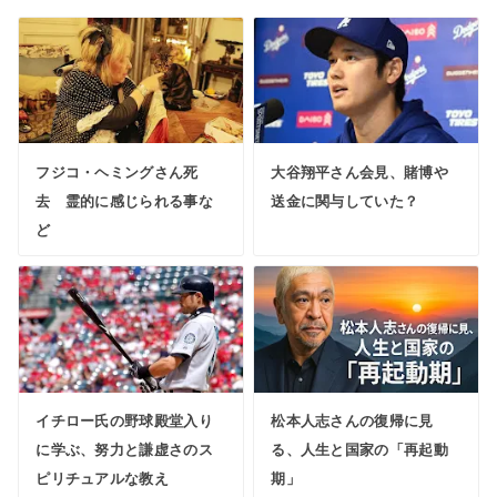
フジコ・ヘミングさん死
大谷翔平さん会見、賭博や
去 霊的に感じられる事な
送金に関与していた？
ど
イチロー氏の野球殿堂入り
松本人志さんの復帰に見
に学ぶ、努力と謙虚さのス
る、人生と国家の「再起動
ピリチュアルな教え
期」