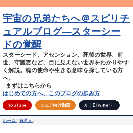
=
宇宙の兄弟たちへ＠スピリチ
ュアルブログ―スターシー
ドの覚醒
スターシード、アセンション、死後の世界、前
世、守護霊など、目に見えない世界をわかりやす
く解説。魂の使命や生きる意味を探している方
へ。
↓まずはこちらから
はじめての方へ、このブログの歩み方
YouTube
シニア向け動画
X（旧Twitter）
ホーム
/
有名人
/