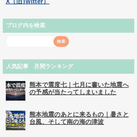
X（旧Twitter）
ブログ内を検索
人気記事 月間ランキング
熊本で震度七｜七月に書いた地震へ
の予感が当たってしまいました
熊本地震のあとに来るもの｜暑さと
台風、そして南の海の津波