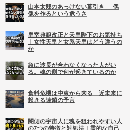
山本太郎のあっけない幕引き──偶
像を作るという危うさ
皇室典範改正と天皇陛下のお気持ち
｜女性天皇と女系天皇はどう違うの
か
急に波長が合わなくなった人がい
る。魂の側で何が起きているのか
食料危機は中東から来る 近未来に
起きる連鎖の予言
闇側の宇宙人に魂を狙われやすい人
の7つの特徴と対処法｜霊的な自己