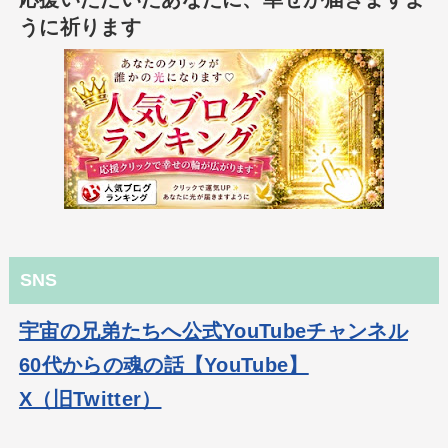
うに祈ります
SNS
宇宙の兄弟たちへ公式YouTubeチャンネル
60代からの魂の話【YouTube】
X（旧Twitter）