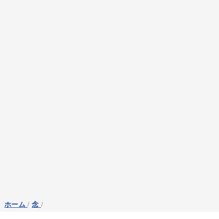
ホーム
/
念
/