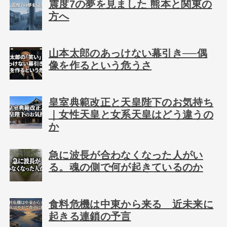
震度7の夢を見ました 熊本と関東の
方へ
山本太郎のあっけない幕引き──偶
像を作るという危うさ
皇室典範改正と天皇陛下のお気持ち
｜女性天皇と女系天皇はどう違うの
か
急に波長が合わなくなった人がい
る。魂の側で何が起きているのか
食料危機は中東から来る 近未来に
起きる連鎖の予言