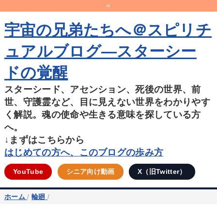
=
宇宙の兄弟たちへ＠スピリチ
ュアルブログ―スターシー
ドの覚醒
スターシード、アセンション、死後の世界、前
世、守護霊など、目に見えない世界をわかりやす
く解説。魂の使命や生きる意味を探している方
へ。
↓まずはこちらから
はじめての方へ、このブログの歩み方
YouTube
シニア向け動画
X（旧Twitter）
ホーム
/
輪廻
/