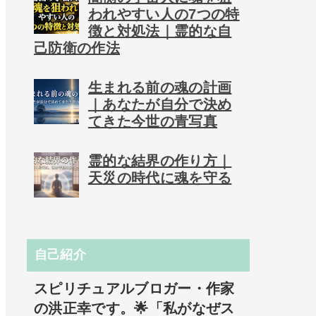
われやすい人の7つの特
徴と対処法｜霊的な自
己防衛の作法
生まれる前の魂の計画
｜あなたが自分で決め
てきた今世の青写真
霊的な結界の作り方｜
天災の時代に魂を守る
自己紹介
スピリチュアルブロガー・作家
の洪正幸です。🌟「私がなぜス