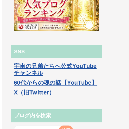
SNS
宇宙の兄弟たちへ公式YouTube
チャンネル
60代からの魂の話【YouTube】
X（旧Twitter）
ブログ内を検索