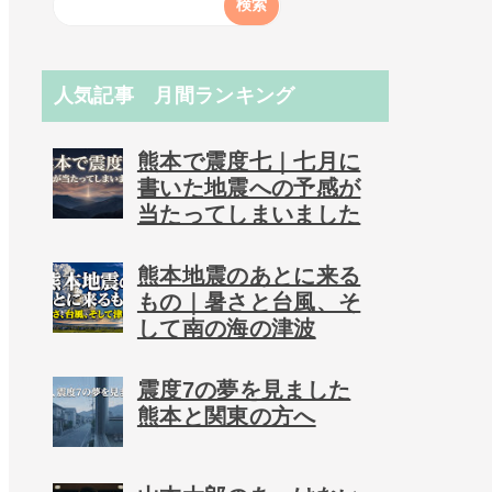
人気記事 月間ランキング
熊本で震度七｜七月に
書いた地震への予感が
当たってしまいました
熊本地震のあとに来る
もの｜暑さと台風、そ
して南の海の津波
震度7の夢を見ました
熊本と関東の方へ