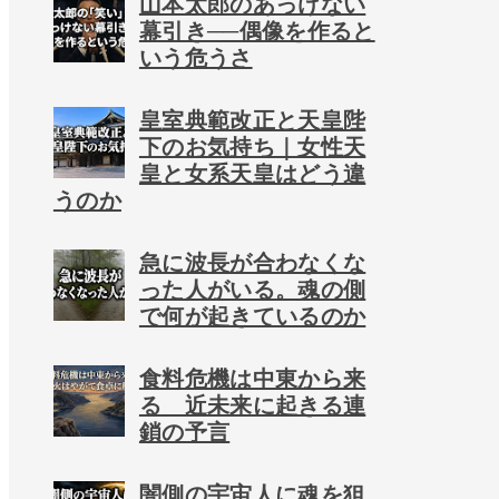
山本太郎のあっけない
幕引き──偶像を作ると
いう危うさ
皇室典範改正と天皇陛
下のお気持ち｜女性天
皇と女系天皇はどう違
うのか
急に波長が合わなくな
った人がいる。魂の側
で何が起きているのか
食料危機は中東から来
る 近未来に起きる連
鎖の予言
闇側の宇宙人に魂を狙