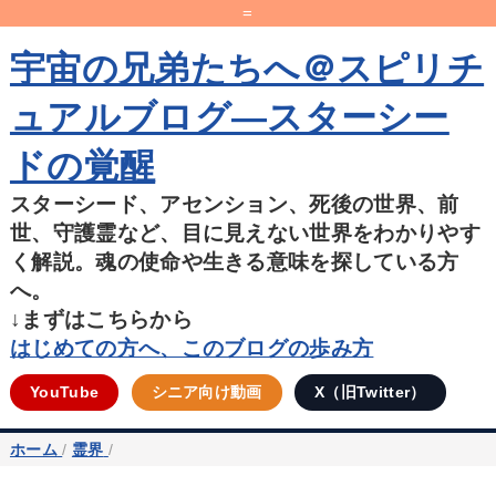
=
宇宙の兄弟たちへ＠スピリチ
ュアルブログ―スターシー
ドの覚醒
スターシード、アセンション、死後の世界、前
世、守護霊など、目に見えない世界をわかりやす
く解説。魂の使命や生きる意味を探している方
へ。
↓まずはこちらから
はじめての方へ、このブログの歩み方
YouTube
シニア向け動画
X（旧Twitter）
ホーム
/
霊界
/