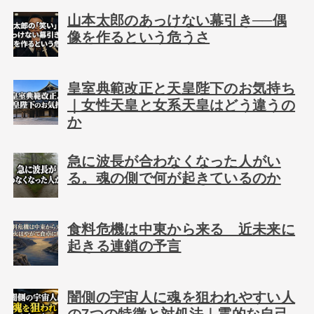
山本太郎のあっけない幕引き──偶
像を作るという危うさ
皇室典範改正と天皇陛下のお気持ち
｜女性天皇と女系天皇はどう違うの
か
急に波長が合わなくなった人がい
る。魂の側で何が起きているのか
食料危機は中東から来る 近未来に
起きる連鎖の予言
闇側の宇宙人に魂を狙われやすい人