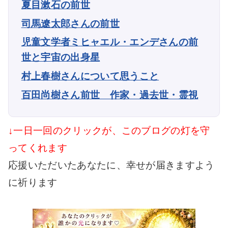
夏目漱石の前世
司馬遼太郎さんの前世
児童文学者ミヒャエル・エンデさんの前
世と宇宙の出身星
村上春樹さんについて思うこと
百田尚樹さん前世 作家・過去世・霊視
↓一日一回のクリックが、このブログの灯を守
ってくれます
応援いただいたあなたに、幸せが届きますよう
に祈ります