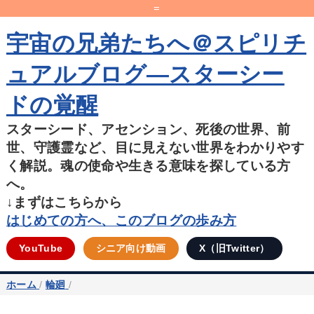
=
宇宙の兄弟たちへ＠スピリチ
ュアルブログ―スターシー
ドの覚醒
スターシード、アセンション、死後の世界、前
世、守護霊など、目に見えない世界をわかりやす
く解説。魂の使命や生きる意味を探している方
へ。
↓まずはこちらから
はじめての方へ、このブログの歩み方
YouTube
シニア向け動画
X（旧Twitter）
ホーム
/
輪廻
/