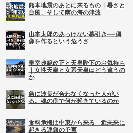
熊本地震のあとに来るもの｜暑さと
台風、そして南の海の津波
山本太郎のあっけない幕引き──偶
像を作るという危うさ
皇室典範改正と天皇陛下のお気持ち
｜女性天皇と女系天皇はどう違うの
か
急に波長が合わなくなった人がい
る。魂の側で何が起きているのか
食料危機は中東から来る 近未来に
起きる連鎖の予言