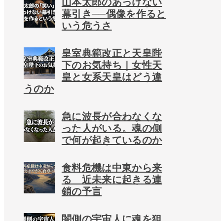
山本太郎のあっけない
幕引き──偶像を作ると
いう危うさ
皇室典範改正と天皇陛
下のお気持ち｜女性天
皇と女系天皇はどう違
うのか
急に波長が合わなくな
った人がいる。魂の側
で何が起きているのか
食料危機は中東から来
る 近未来に起きる連
鎖の予言
闇側の宇宙人に魂を狙