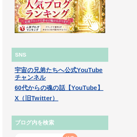
SNS
宇宙の兄弟たちへ公式YouTube
チャンネル
60代からの魂の話【YouTube】
X（旧Twitter）
ブログ内を検索