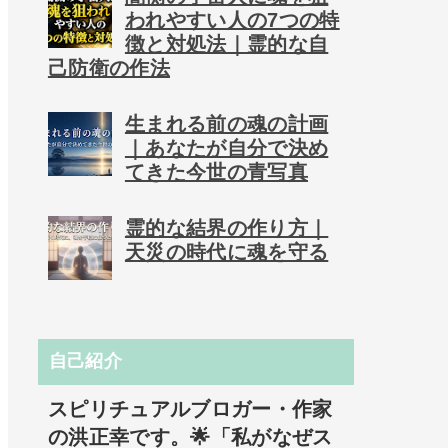
われやすい人の7つの特
徴と対処法｜霊的な自
己防衛の作法
生まれる前の魂の計画
｜あなたが自分で決め
てきた今世の青写真
霊的な結界の作り方｜
天災の時代に魂を守る
自己紹介
スピリチュアルブロガー・作家
の洪正幸です。🌟「私がなぜス