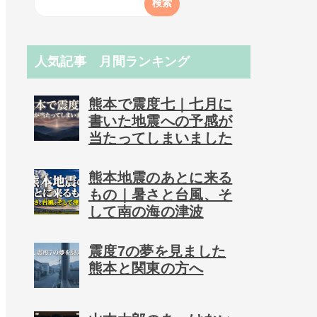
人気記事 月間ランキング
熊本で震度七｜七月に
書いた地震への予感が
当たってしまいました
熊本地震のあとに来る
もの｜暑さと台風、そ
して南の海の津波
震度7の夢を見ました
熊本と関東の方へ