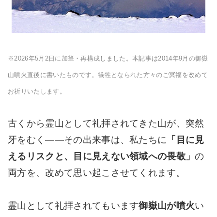
※2026年5月2日に加筆・再構成しました。本記事は2014年9月の御嶽
山噴火直後に書いたものです。犠牲となられた方々のご冥福を改めて
お祈りいたします。
古くから霊山として礼拝されてきた山が、突然
牙をむく――その出来事は、私たちに
「目に見
えるリスクと、目に見えない領域への畏敬」
の
両方を、改めて思い起こさせてくれます。
霊山として礼拝されてもいます
御嶽山が噴火
い