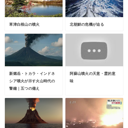
草津白根山の噴火
北朝鮮の危機が迫る
新燃岳・トカラ・インドネ
阿蘇山噴火の天意・霊的意
シア噴火が示す火山時代の
味
警鐘｜五つの備え