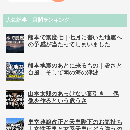
人気記事 月間ランキング
熊本で震度七｜七月に書いた地震へ
の予感が当たってしまいました
熊本地震のあとに来るもの｜暑さと
台風、そして南の海の津波
山本太郎のあっけない幕引き──偶
像を作るという危うさ
皇室典範改正と天皇陛下のお気持ち
｜女性天皇と女系天皇はどう違うの