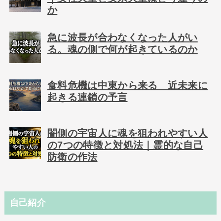
か
急に波長が合わなくなった人がい
る。魂の側で何が起きているのか
食料危機は中東から来る 近未来に
起きる連鎖の予言
闇側の宇宙人に魂を狙われやすい人
の7つの特徴と対処法｜霊的な自己
防衛の作法
自己紹介