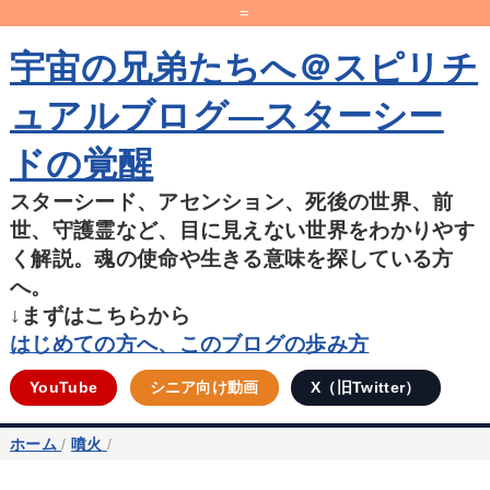
=
宇宙の兄弟たちへ＠スピリチ
ュアルブログ―スターシー
ドの覚醒
スターシード、アセンション、死後の世界、前
世、守護霊など、目に見えない世界をわかりやす
く解説。魂の使命や生きる意味を探している方
へ。
↓まずはこちらから
はじめての方へ、このブログの歩み方
YouTube
シニア向け動画
X（旧Twitter）
ホーム
/
噴火
/