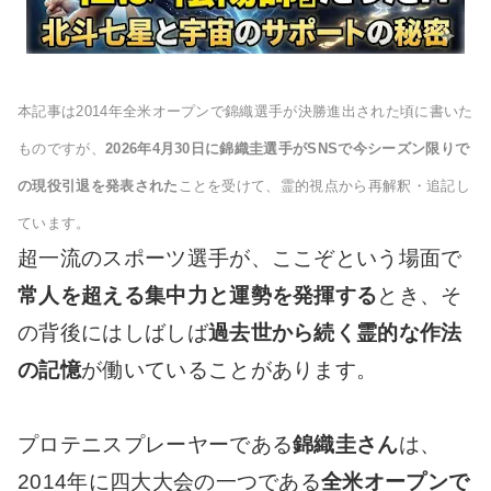
本記事は2014年全米オープンで錦織選手が決勝進出された頃に書いた
ものですが、
2026年4月30日に錦織圭選手がSNSで今シーズン限りで
の現役引退を発表された
ことを受けて、霊的視点から再解釈・追記し
ています。
超一流のスポーツ選手が、ここぞという場面で
常人を超える集中力と運勢を発揮する
とき、そ
の背後にはしばしば
過去世から続く霊的な作法
の記憶
が働いていることがあります。
プロテニスプレーヤーである
錦織圭さん
は、
2014年に四大大会の一つである
全米オープンで