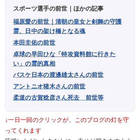
スポーツ選手の前世｜ほかの記事
福原愛の前世｜清朝の皇女と剣舞の守護
霊、日中の架け橋となる魂
本田圭佑の前世
卓球の早田ひな「特攻資料館に行きた
い」の霊的真相
バスケ日本の渡邊雄太さんの前世
アントニオ猪木さんの前世
柔道の古賀稔彦さん死去 前世等
↓一日一回のクリックが、このブログの灯を守
ってくれます