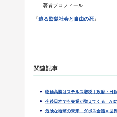
著者プロフィール
『
迫る監獄社会と自由の死
』
関連記事
物価高騰はステルス増税｜政府・日
今後日本でも失業が増えてくる AI
危険な地球の未来 ダボス会議＝世