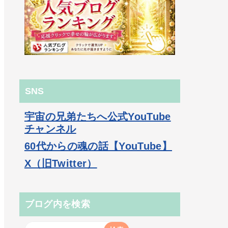
SNS
宇宙の兄弟たちへ公式YouTube
チャンネル
60代からの魂の話【YouTube】
X（旧Twitter）
ブログ内を検索