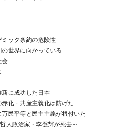
デミック条約の危険性
制の世界に向かっている
社会
に
維新に成功した日本
の赤化・共産主義化は防げた
に万民平等と民主主義が根付いた
～哲人政治家・李登輝が死去～