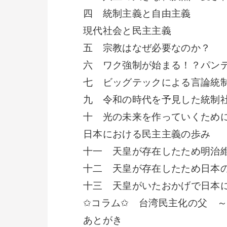
四 統制主義と自由主義
現代社会と民主主義
五 宗教はなぜ必要なのか？
六 ワク強制が始まる！？パン
七 ビッグテックによる言論統
九 令和の時代を予見した統制
十 光の未来を作っていくため
日本における民主主義の歩み
十一 天皇が存在したため明治
十二 天皇が存在したため日本
十三 天皇がいたおかげで日本
✩コラム✩ 台湾民主化の父 
あとがき