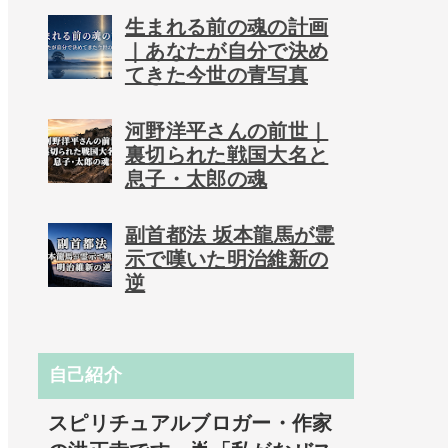
生まれる前の魂の計画
｜あなたが自分で決め
てきた今世の青写真
河野洋平さんの前世｜
裏切られた戦国大名と
息子・太郎の魂
副首都法 坂本龍馬が霊
示で嘆いた明治維新の
逆
自己紹介
スピリチュアルブロガー・作家