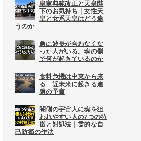
皇室典範改正と天皇陛
下のお気持ち｜女性天
皇と女系天皇はどう違
うのか
急に波長が合わなくな
った人がいる。魂の側
で何が起きているのか
食料危機は中東から来
る 近未来に起きる連
鎖の予言
闇側の宇宙人に魂を狙
われやすい人の7つの特
徴と対処法｜霊的な自
己防衛の作法