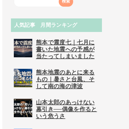
人気記事 月間ランキング
熊本で震度七｜七月に
書いた地震への予感が
当たってしまいました
熊本地震のあとに来る
もの｜暑さと台風、そ
して南の海の津波
山本太郎のあっけない
幕引き──偶像を作ると
いう危うさ