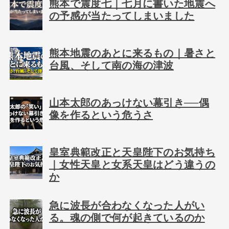
熊本で震度七｜七月に書いた地震へ
の予感が当たってしまいました
熊本地震のあとに来るもの｜暑さと
台風、そして南の海の津波
山本太郎のあっけない幕引き──偶
像を作るという危うさ
皇室典範改正と天皇陛下のお気持ち
｜女性天皇と女系天皇はどう違うの
か
急に波長が合わなくなった人がい
る。魂の側で何が起きているのか