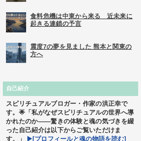
食料危機は中東から来る 近未来に
起きる連鎖の予言
震度7の夢を見ました 熊本と関東の
方へ
自己紹介
スピリチュアルブロガー・作家の洪正幸で
す。🌟「私がなぜスピリチュアルの世界へ導
かれたのか――驚きの体験と魂の気づきを綴
った自己紹介は以下からご覧いただけま
す。」
▶️[プロフィールと魂の物語を読む]