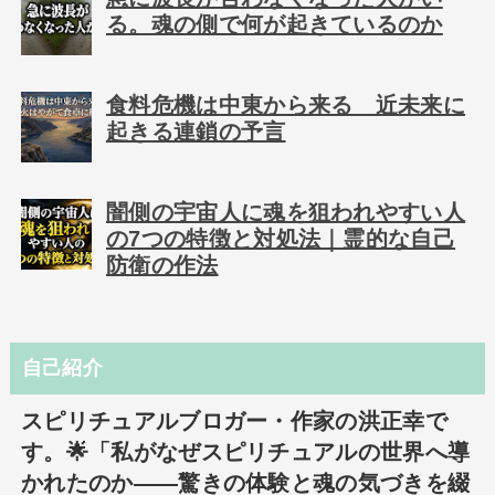
る。魂の側で何が起きているのか
食料危機は中東から来る 近未来に
起きる連鎖の予言
闇側の宇宙人に魂を狙われやすい人
の7つの特徴と対処法｜霊的な自己
防衛の作法
自己紹介
スピリチュアルブロガー・作家の洪正幸で
す。🌟「私がなぜスピリチュアルの世界へ導
かれたのか――驚きの体験と魂の気づきを綴