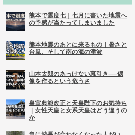
熊本で震度七｜七月に書いた地震へ
の予感が当たってしまいました
熊本地震のあとに来るもの｜暑さと
台風、そして南の海の津波
山本太郎のあっけない幕引き──偶
像を作るという危うさ
皇室典範改正と天皇陛下のお気持ち
｜女性天皇と女系天皇はどう違うの
か
急に波長が合わなくなった人がい