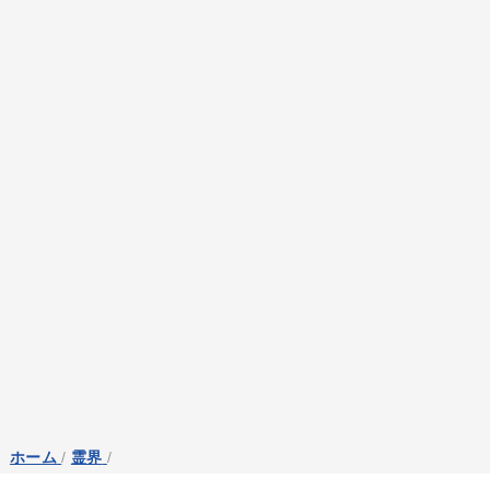
ホーム
/
霊界
/