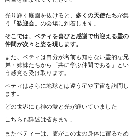
光り輝く
庭園を抜けると、
多くの天使たち
が集
う
「歓迎会」
の会場
に到着します。
そこでは、ベティを喜びと感謝で出迎える霊の
仲間が次々と姿を現します。
また、ベティは自分が名前も知らない霊的な兄
弟・姉妹たちから「共に学ぶ仲間である」とい
う感覚を受け取ります。
ベティはさらに地球とは違う星や宇宙を訪問し
ます。
どの世界にも神の愛と光が輝いていました。
こちらも詳述は省きます。
またベティーは、
霊がこの世の身体に宿るため