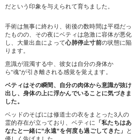
だという印象を与えられて育ちました。
手術は無事に終わり、術後の数時間は平穏だっ
たものの、その夜にベティは急激に容体が悪化
し、
大量出血によって
心肺停止寸前
の状態に陥
ります。
意識が混濁する中、彼女は自分の身体か
ら“魂”が引き離される感覚を覚えます。
ベティはその瞬間、自分の肉体から意識が抜け
出し、身体の上に浮かんでいることに気づきま
した。
ベッドのそばには修道士の衣をまとった3人の
霊的存在が立っており、ベティに
「私たちはあ
なたと一緒に”永遠”を何度も過ごしてきた」
と
優しく告げました。