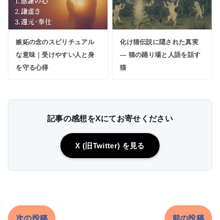
嫉妬の念のスピリチュアル
化け猫伝説に隠された真実
な意味｜受けやすい人と身
― 猫の踊り場と人語を話す
を守る心得
猫
記事の感想をXにてお寄せください
X (旧Twitter) を見る
次の投稿
前の投稿