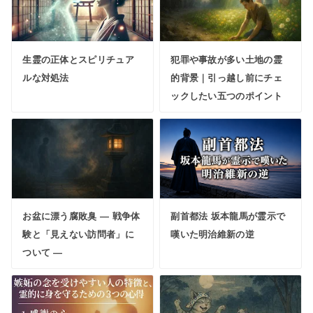
生霊の正体とスピリチュア
犯罪や事故が多い土地の霊
ルな対処法
的背景｜引っ越し前にチェ
ックしたい五つのポイント
お盆に漂う腐敗臭 ― 戦争体
副首都法 坂本龍馬が霊示で
験と「見えない訪問者」に
嘆いた明治維新の逆
ついて ―