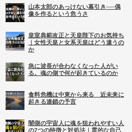
山本太郎のあっけない幕引き──偶
像を作るという危うさ
皇室典範改正と天皇陛下のお気持ち
｜女性天皇と女系天皇はどう違うの
か
急に波長が合わなくなった人がい
る。魂の側で何が起きているのか
食料危機は中東から来る 近未来に
起きる連鎖の予言
闇側の宇宙人に魂を狙われやすい人
の7つの特徴と対処法｜霊的な自己