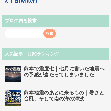
X（旧Twitter）
ブログ内を検索
人気記事 月間ランキング
熊本で震度七｜七月に書いた地震へ
の予感が当たってしまいました
熊本地震のあとに来るもの｜暑さと
台風、そして南の海の津波