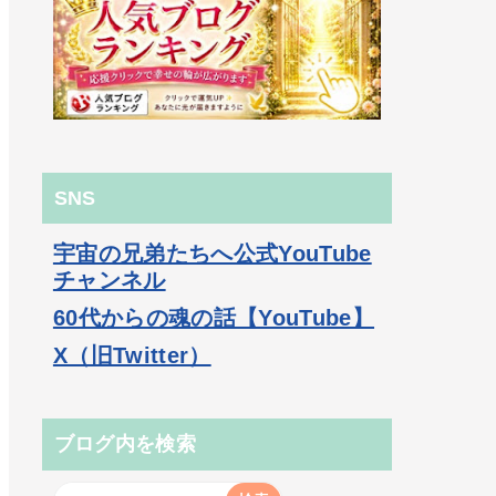
SNS
宇宙の兄弟たちへ公式YouTube
チャンネル
60代からの魂の話【YouTube】
X（旧Twitter）
ブログ内を検索