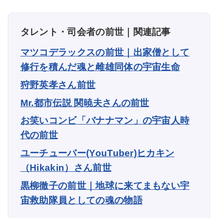
タレント・司会者の前世｜関連記事
マツコデラックスの前世｜出家僧として
修行を積んだ魂と雌雄同体の宇宙生命
狩野英孝さん前世
Mr.都市伝説 関暁夫さんの前世
お笑いコンビ「バナナマン」の宇宙人時
代の前世
ユーチューバー(YouTuber)ヒカキン
（Hikakin）さん前世
黒柳徹子の前世｜地球に来てまもない宇
宙救助隊員としての魂の物語