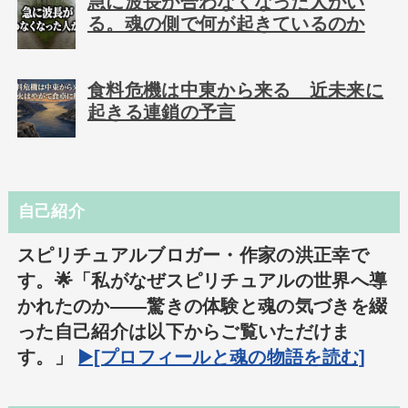
急に波長が合わなくなった人がい
る。魂の側で何が起きているのか
食料危機は中東から来る 近未来に
起きる連鎖の予言
自己紹介
スピリチュアルブロガー・作家の洪正幸で
す。🌟「私がなぜスピリチュアルの世界へ導
かれたのか――驚きの体験と魂の気づきを綴
った自己紹介は以下からご覧いただけま
す。」
▶️[プロフィールと魂の物語を読む]