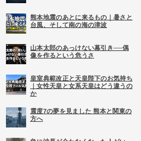
熊本地震のあとに来るもの｜暑さと
台風、そして南の海の津波
山本太郎のあっけない幕引き──偶
像を作るという危うさ
皇室典範改正と天皇陛下のお気持ち
｜女性天皇と女系天皇はどう違うの
か
震度7の夢を見ました 熊本と関東の
方へ