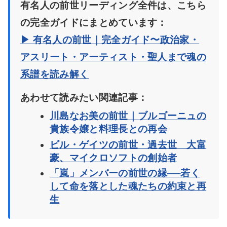
有名人の前世リーディング全件は、こちら
の完全ガイドにまとめています：
▶ 有名人の前世｜完全ガイド〜政治家・
アスリート・アーティスト・聖人まで魂の
系譜を読み解く
あわせて読みたい関連記事：
川島なお美の前世｜ブルゴーニュの
貴族令嬢と料理長との再会
ビル・ゲイツの前世・過去世 大富
豪、マイクロソフトの創始者
「嵐」メンバーの前世の縁──若く
して命を落とした魂たちの約束と再
生