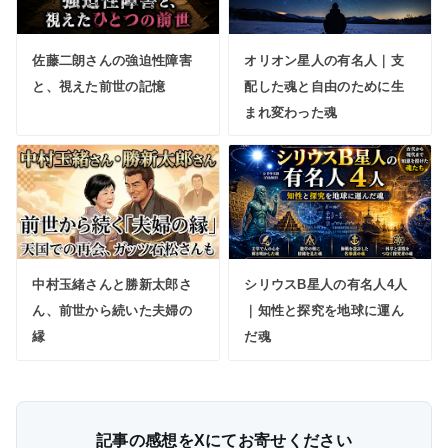
佐藤二朗さんの強迫性障害
オリオン星人の有名人｜支
と、視えた前世の記憶
配した魂と自由のために生
まれ変わった魂
中村玉緒さんと勝新太郎さ
シリウスB星人の有名人4人
ん、前世から続いた夫婦の
｜知性と探究を地球に運ん
縁
だ魂
記事の感想をXにてお寄せください