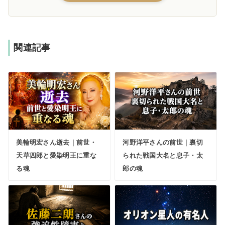
関連記事
美輪明宏さん逝去｜前世・
河野洋平さんの前世｜裏切
天草四郎と愛染明王に重な
られた戦国大名と息子・太
る魂
郎の魂