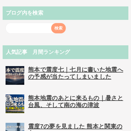
ブログ内を検索
人気記事 月間ランキング
熊本で震度七｜七月に書いた地震へ
の予感が当たってしまいました
熊本地震のあとに来るもの｜暑さと
台風、そして南の海の津波
震度7の夢を見ました 熊本と関東の