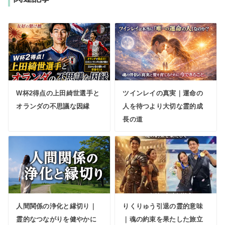
W杯2得点の上田綺世選手と
ツインレイの真実｜運命の
オランダの不思議な因縁
人を待つより大切な霊的成
長の道
人間関係の浄化と縁切り｜
りくりゅう引退の霊的意味
霊的なつながりを健やかに
｜魂の約束を果たした旅立