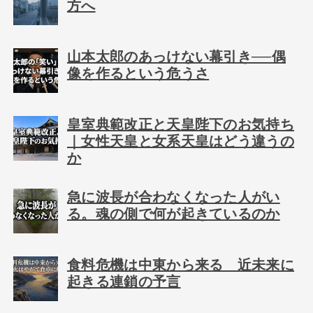
方へ
山本太郎のあっけない幕引き──偶
像を作るという危うさ
皇室典範改正と天皇陛下のお気持ち
｜女性天皇と女系天皇はどう違うの
か
急に波長が合わなくなった人がい
る。魂の側で何が起きているのか
食料危機は中東から来る 近未来に
起きる連鎖の予言